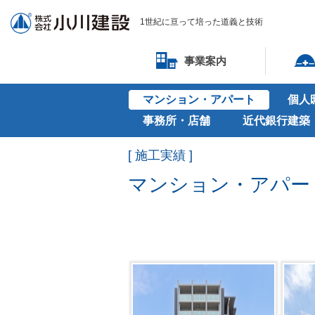
1世紀に亘って培った道義と技術
事業案内
マンション・アパート
個人
事務所・店舗
近代銀行建築
[ 施工実績 ]
マンション・アパー