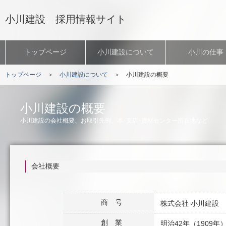
小川建設 採用情報サイト
トップページ
小川建設について
小川の仕事
トップページ
＞
小川建設について
＞ 小川建設の概要
小川建設の概要
小川建設の会社概要、お取引先例、本･支店･資材センター所在地など
会社概要
商 号
株式会社 小川建設
創 業
明治42年（1909年