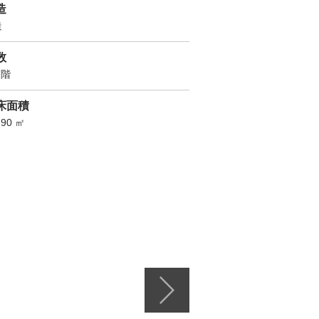
造
造
数
7階
床面積
.90 ㎡