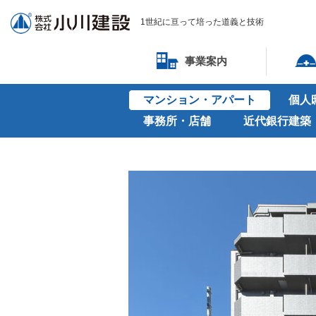
1世紀に亘って培った道義と技術
事業案内
マンション・アパート
個人
事務所・店舗
近代銀行建築