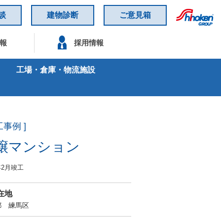
談
建物診断
ご意見箱
報
採用情報
工場・倉庫・物流施設
工事例 ]
譲マンション
年2月竣工
在地
都 練馬区