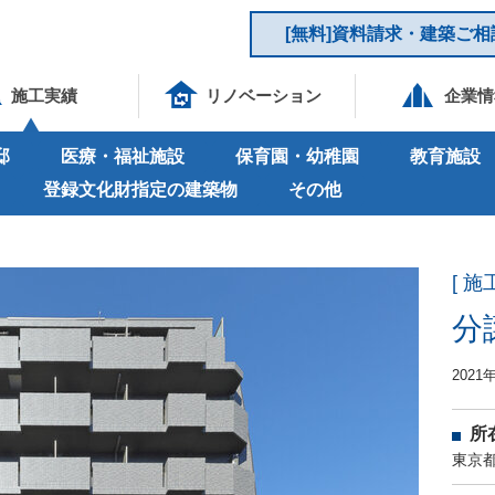
[無料]資料請求・建築ご相
施工実績
リノベーション
企業情
邸
医療・福祉施設
保育園・幼稚園
教育施設
登録文化財指定の建築物
その他
[ 施
分
2021
所
東京