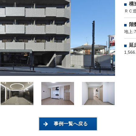
構
ＲＣ
階
地上:
延
1,566
事例一覧へ戻る